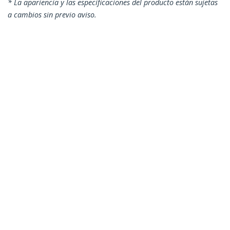
* La apariencia y las especificaciones del producto están sujetas
a cambios sin previo aviso.
También podría interesarle
US1GC30PD
Adaptador
Convertidor USB C a
Ethernet Gigabit con
PD 2.0 - Adaptador de