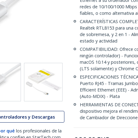
Ethernet a su ordenador com
redes de 10/100/1000 Mbps -
fiables, o como alternativa a
CARACTERÍSTICAS COMPLETAS:
Realtek RTL8153 para una co
de sobremesa, y 2 en 1 - Al
estado y actividad
COMPATIBILIDAD: Ofrece cone
ningún controlador) - Funci
macOS 10.14 y posteriores, d
(LTS solamente) y Chrome 
ESPECIFICACIONES TÉCNICAS: 
Puerto RJ45 - Tramas Jumbo
Efficient Ethernet (EEE) - 
(Auto-MDIX) - Plata
HERRAMIENTAS DE CONECTIVI
dispositivo mejora el rendimi
ontroladores y Descargas
de Cambiador de Direccione
por qué
los profesionales de la
ática confían en StarTech.com