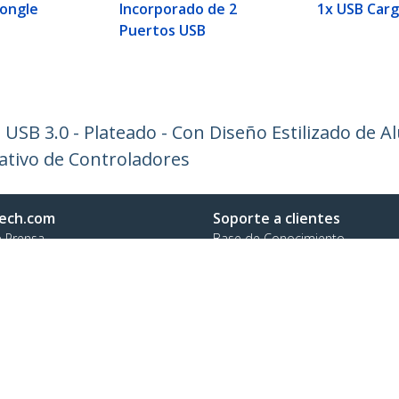
Dongle
Incorporado de 2
1x USB Car
Puertos USB
USB 3.0 - Plateado - Con Diseño Estilizado de 
ativo de Controladores
ech.com
Soporte a clientes
e Prensa
Base de Conocimiento
tenos
Controladores y Descargas
 de nosotros
Support FAQs
os
Soporte
d y Conformidad Regulatoria
Política de Garantía
Envío
no:
+44 (0)20 3564 9057