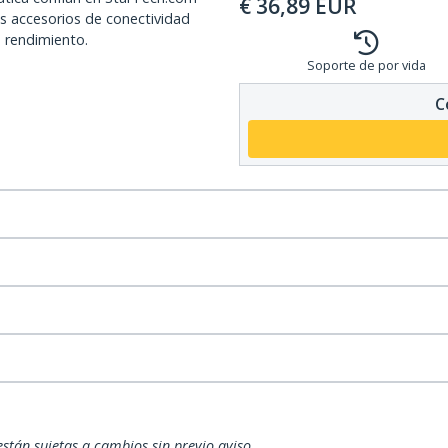
€
36,89
EUR
os accesorios de conectividad
o rendimiento.
Soporte de por vida
C
están sujetas a cambios sin previo aviso.