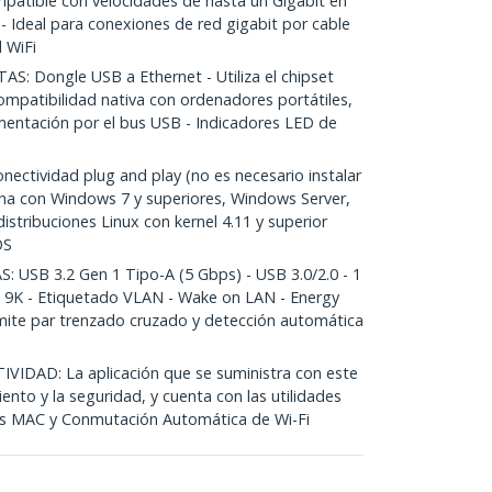
patible con velocidades de hasta un Gigabit en
 Ideal para conexiones de red gigabit por cable
l WiFi
 Dongle USB a Ethernet - Utiliza el chipset
mpatibilidad nativa con ordenadores portátiles,
imentación por el bus USB - Indicadores LED de
ctividad plug and play (no es necesario instalar
ona con Windows 7 y superiores, Windows Server,
istribuciones Linux con kernel 4.11 y superior
OS
USB 3.2 Gen 1 Tipo-A (5 Gbps) - USB 3.0/2.0 - 1
 9K - Etiquetado VLAN - Wake on LAN - Energy
Admite par trenzado cruzado y detección automática
DAD: La aplicación que se suministra con este
ento y la seguridad, y cuenta con las utilidades
s MAC y Conmutación Automática de Wi-Fi