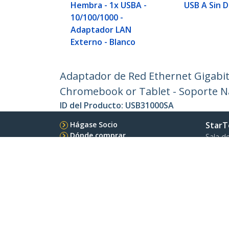
Hembra - 1x USBA -
USB A Sin 
10/100/1000 -
Adaptador LAN
Externo - Blanco
Adaptador de Red Ethernet Gigabit 
Chromebook or Tablet - Soporte N
ID del Producto:
USB31000SA
Hágase Socio
StarT
Dónde comprar
Sala d
Contác
Acerca
Emple
Calida
Blog
StarTech.com Ltd.
Celsiusweg 16
Teléfo