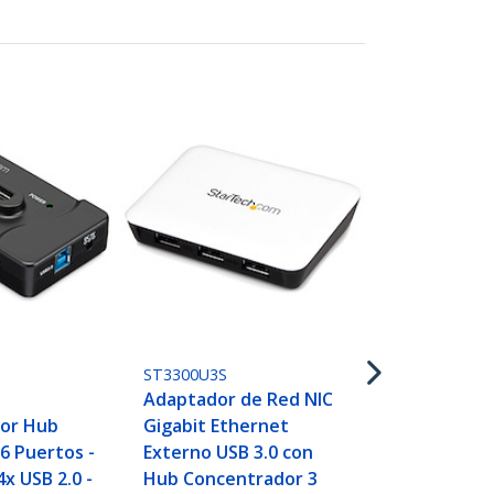
USB31000S
Adaptador T
Red Externa
Ethernet Gig
ST3300U3S
Conversor d
Adaptador de Red NIC
10/100/1000 
or Hub
Gigabit Ethernet
Adaptador 
6 Puertos -
Externo USB 3.0 con
Externo USB 
4x USB 2.0 -
Hub Concentrador 3