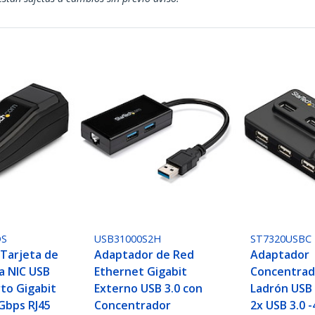
DS
USB31000S2H
ST7320USBC
Tarjeta de
Adaptador de Red
Adaptador
a NIC USB
Ethernet Gigabit
Concentrad
rto Gigabit
Externo USB 3.0 con
Ladrón USB 
Gbps RJ45
Concentrador
2x USB 3.0 -