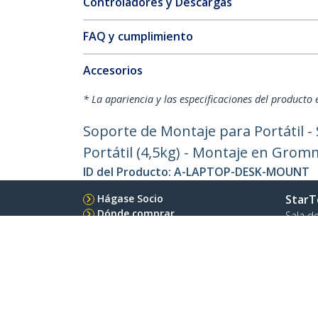
Controladores y Descargas
FAQ y cumplimiento
Accesorios
* La apariencia y las especificaciones del producto 
Soporte de Montaje para Portátil -
Portátil (4,5kg) - Montaje en Gro
ID del Producto:
A-LAPTOP-DESK-MOUNT
Hágase Socio
StarT
Dónde comprar
Sala d
Contác
Acerca
Emple
Calida
Blog