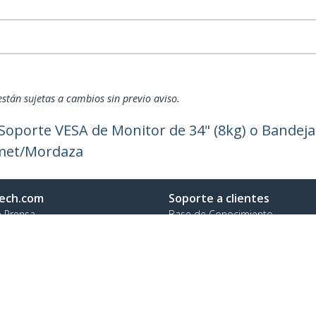
están sujetas a cambios sin previo aviso.
 Soporte VESA de Monitor de 34" (8kg) o Bandeja
mmet/Mordaza
ech.com
Soporte a clientes
e Prensa
Base de Conocimiento
tenos
Controladores y Descargas
 de nosotros
Support FAQs
os
Soporte
d y Conformidad Regulatoria
Política de Garantía
Envío