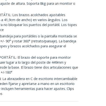
y ajuste de altura. Soporta 8kg para un monitor o
TIL: Los brazos acolchados ajustables
,8 a 41,9cm de ancho) en varios ángulos. Los
a no bloquear los puertos del portátil. Los topes
ice
deja para portátiles o la pantalla montada se
r +/- 90° y rotar 360° (retrato/paisaje). La bandeja
topes y brazos acolchados para asegurar el
TÁTIL: El brazo del soporte para monitor
uier lugar a lo largo del poste de 449mm y
de la base. El brazo tiene dos articulaciones que
 +/-180°
a abrazadera en C de escritorio intercambiable
den fijarse y apretarse a mano en un escritorio
incluyen herramientas para hacer ajustes. Clips
os