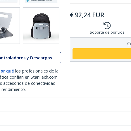
€
92,24
EUR
Soporte de por vida
C
ontroladores y Descargas
por qué
los profesionales de la
ática confían en StarTech.com
os accesorios de conectividad
o rendimiento.