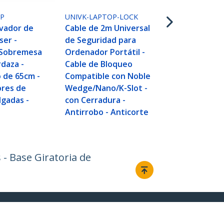
UNIVCS-LAPT
Cable Antir
P
UNIVK-LAPTOP-LOCK
Universal de
evador de
Cable de 2m Universal
de 2m - Can
ser -
de Seguridad para
Seguridad pa
 Sobremesa
Ordenador Portátil -
- Serializado
daza -
Cable de Bloqueo
de Combinac
 de 65cm -
Compatible con Noble
Compatible 
ores de
Wedge/Nano/K-Slot -
Wedge®/Nan
lgadas -
con Cerradura -
TAA
Antirrobo - Anticorte
 - Base Giratoria de
Conectar