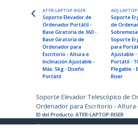
ATFR-LAPTOP-RISER
ADJ-LAPTOP
Soporte Elevador de
Soporte E
Ordenador Portátil -
de Ordenad
Base Giratoria de 360 -
Sobremesa 
Base Giratoria de
Soporte E
Ordenador para
para Portát
Escritorio - Altura e
Ajustable -
Inclinación Ajustable -
Portátil - 1
Máx. 5kg - Diseño
Plegable - 
Portátil
Riser
Soporte Elevador Telescópico de Or
Ordenador para Escritorio - Altura 
ID del Producto:
ATER-LAPTOP-RISER
Hágase Socio
StarT
Dónde comprar
Sala d