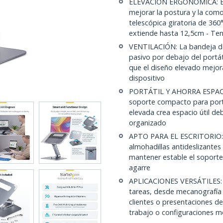
ELEVACIÓN ERGONÓMICA: Eleve
mejorar la postura y la com
telescópica giratoria de 360
extiende hasta 12,5cm - Ten
VENTILACIÓN: La bandeja de 
pasivo por debajo del portát
que el diseño elevado mejora 
dispositivo
PORTÁTIL Y AHORRA ESPACIO: 
soporte compacto para portá
elevada crea espacio útil de
organizado
APTO PARA EL ESCRITORIO: 
almohadillas antideslizantes 
mantener estable el soporte
agarre
APLICACIONES VERSÁTILES: El
tareas, desde mecanografía 
clientes o presentaciones de
trabajo o configuraciones m