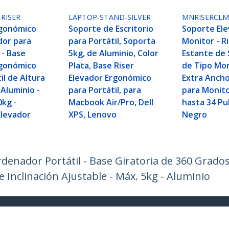
-RISER
LAPTOP-STAND-SILVER
MNRISERCLM
rgonómico
Soporte de Escritorio
Soporte El
or para
para Portátil, Soporta
Monitor - Ri
- Base
5kg, de Aluminio, Color
Estante de
rgonómico
Plata, Base Riser
de Tipo Mor
il de Altura
Elevador Ergonómico
Extra Ancho
 Aluminio -
para Portátil, para
para Monit
0kg -
Macbook Air/Pro, Dell
hasta 34 Pu
Elevador
XPS, Lenovo
Negro
denador Portátil - Base Giratoria de 360 Grados
e Inclinación Ajustable - Máx. 5kg - Aluminio
ech.com
Soporte a clientes
e Prensa
Base de Conocimiento