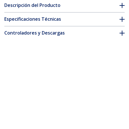
Descripción del Producto
Especificaciones Técnicas
Controladores y Descargas
FAQ y cumplimiento
Accesorios
* La apariencia y las especificaciones del producto están sujetas
a cambios sin previo aviso.
Soporte de Pared para TV - Brazo
Articulado con Movimiento Total
ID del Producto:
FPWARTS2
Hágase Socio
Dónde comprar