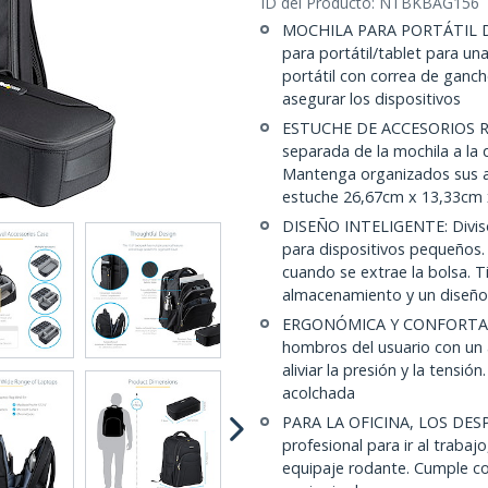
ID del Producto:
NTBKBAG156
MOCHILA PARA PORTÁTIL DE
para portátil/tablet para un
portátil con correa de gancho
asegurar los dispositivos
ESTUCHE DE ACCESORIOS REM
separada de la mochila a la q
Mantenga organizados sus ac
estuche 26,67cm x 13,33cm
DISEÑO INTELIGENTE: Divisore
para dispositivos pequeños.
cuando se extrae la bolsa. Ti
almacenamiento y un diseño 
ERGONÓMICA Y CONFORTABLE:
hombros del usuario con un
aliviar la presión y la tensi
acolchada
PARA LA OFICINA, LOS DESP
profesional para ir al trabaj
equipaje rodante. Cumple con