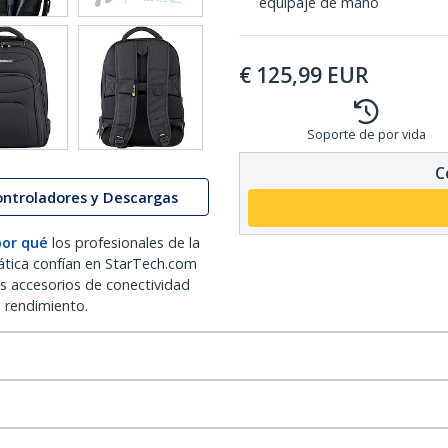
equipaje de mano
€
125,99
EUR
Soporte de por vida
C
ontroladores y Descargas
por qué
los profesionales de la
ática confían en StarTech.com
os accesorios de conectividad
o rendimiento.