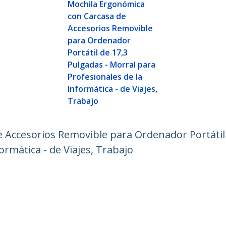
Mochila Ergonómica
con Carcasa de
Accesorios Removible
para Ordenador
Portátil de 17,3
Pulgadas - Morral para
Profesionales de la
Informática - de Viajes,
Trabajo
 Accesorios Removible para Ordenador Portátil 
ormática - de Viajes, Trabajo
ech.com
Soporte a clientes
e Prensa
Base de Conocimiento
tenos
Controladores y Descargas
 de nosotros
Support FAQs