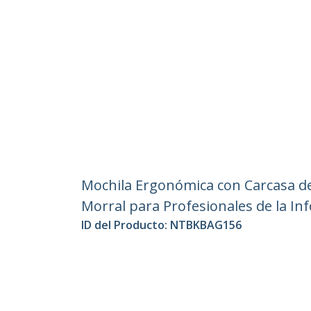
Mochila Ergonómica con Carcasa de
Morral para Profesionales de la Inf
ID del Producto:
NTBKBAG156
Hágase Socio
StarT
Dónde comprar
Sala d
Contác
Acerca