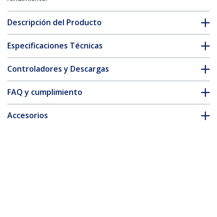
Descripción del Producto
Especificaciones Técnicas
Controladores y Descargas
FAQ y cumplimiento
Accesorios
* La apariencia y las especificaciones del producto están sujetas
a cambios sin previo aviso.
Soporte con Seguro para Tablet - de
Montaje en Pared o Sobremesa
ID del Producto:
SECTBLTPOS
Hágase Socio