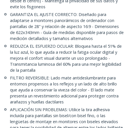
desde el centro) - Mantenga la privacidad de sus datos y
evite los fisgoneos
GARANTIZA EL AJUSTE CORRECTO: Diseñado para
adaptarse a monitores panorámicos de ordenador con
pantallas de 28" y relación de aspecto 16:9 - Dimensiones
de 622x343mm - Guía de medidas disponible para pasos de
medición detallados y tamaños alternativos
REDUZCA EL ESFUERZO OCULAR: Bloquea hasta el 51% de
la luz azul, lo que ayuda a reducir la fatiga ocular digital y
mejora el confort visual durante un uso prolongado -
Transmitancia luminosa del 60% para una mejor legibilidad
de la pantalla
FILTRO REVERSIBLE: Lado mate antideslumbrante para
entornos propensos a los reflejos y un lado de alto brillo
que ayuda a conservar la viveza del color - El lado mate
presenta un revestimiento adicional para proteger contra
arañazos y huellas dactilares
APLICACIÓN SIN PROBLEMAS: Utilice la tira adhesiva
incluida para pantallas sin bisel/con bisel fino, o las
lengüetas de montaje en monitores con biseles elevados
para tener la posibilidad de alternar entre los lados brillante