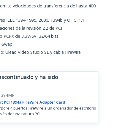
dmite velocidades de transferencia de hasta 400
es IEEE 1394-1995, 2000, 1394b y OHCI 1.1
aciones de la revisión 2.2 de PCI
o PCI-X de 3,3V/5V, 32/64 bits
t-Swap
eo: Ulead Video Studio SE y cable FireWire
escontinuado y ha sido
1394MP
rt PCI 1394a FireWire Adapter Card
rpore 4 puertos FireWire a un ordenador de escritorio
avés de una ranura PCI