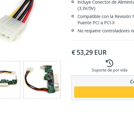
Incluye Conector de Aliment
(3.3V/5V)
Compatible con la Revisión 1,
Puente PCI a PCI-X
No requiere controladores n
€
53,29
EUR
Soporte de por vida
C