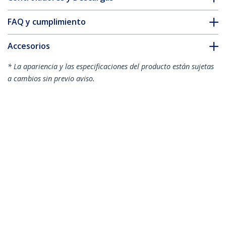
FAQ y cumplimiento
Accesorios
* La apariencia y las especificaciones del producto están sujetas
a cambios sin previo aviso.
También podría interesarle
PEXUSB311EI
PEXUSB3S7
Tarjeta PCI Express
Adaptador tarjeta
de 2 Puertos USB 3.2
PCI Express de 7
Gen 2 (10Gbps) USB-
puertos USB 3.0