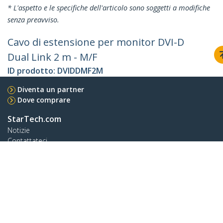
* L'aspetto e le specifiche dell'articolo sono soggetti a modifiche
senza preavviso.
Cavo di estensione per monitor DVI-D
Dual Link 2 m - M/F
ID prodotto:
DVIDDMF2M
Diventa un partner
Dove comprare
StarTech.com
Notizie
Contattateci
Chi siamo
Carriera
Qualità e Conformità
Blog
Assistenza clienti
Knowledge Base