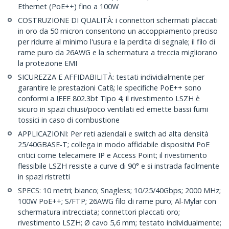
Ethernet (PoE++) fino a 100W
COSTRUZIONE DI QUALITÀ: i connettori schermati placcati
in oro da 50 micron consentono un accoppiamento preciso
per ridurre al minimo l'usura e la perdita di segnale; il filo di
rame puro da 26AWG e la schermatura a treccia migliorano
la protezione EMI
SICUREZZA E AFFIDABILITÀ: testati individialmente per
garantire le prestazioni Cat8; le specifiche PoE++ sono
conformi a IEEE 802.3bt Tipo 4; il rivestimento LSZH è
sicuro in spazi chiusi/poco ventilati ed emette bassi fumi
tossici in caso di combustione
APPLICAZIONI: Per reti aziendali e switch ad alta densità
25/40GBASE-T; collega in modo affidabile dispositivi PoE
critici come telecamere IP e Access Point; il rivestimento
flessibile LSZH resiste a curve di 90° e si instrada facilmente
in spazi ristretti
SPECS: 10 metri; bianco; Snagless; 10/25/40Gbps; 2000 MHz;
100W PoE++; S/FTP; 26AWG filo di rame puro; Al-Mylar con
schermatura intrecciata; connettori placcati oro;
rivestimento LSZH; Ø cavo 5,6 mm; testato individualmente;