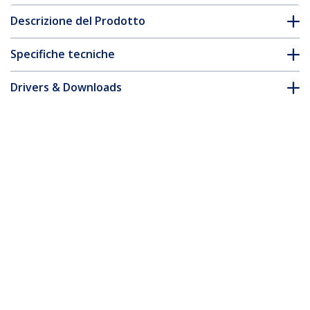
Descrizione del Prodotto
Specifiche tecniche
Drivers & Downloads
FAQ e conformità
* L'aspetto e le specifiche dell'articolo sono soggetti a modifiche
senza preavviso.
Cavo Ethernet CAT8 bianco da 10m, RJ45
Snagless, 25G/40G, 2000MHz, 100W
PoE++, S/FTP, cavo lan in rame puro
26AWG, LSZH, cavo patch di rete
schermato con rilievi di trazione, testato
individualmente