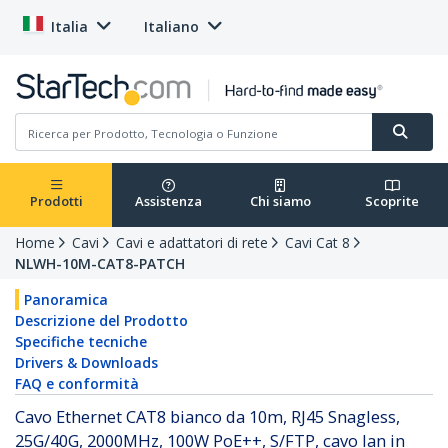
Italia
Italiano
Prodotti
Assistenza
Chi siamo
Scoprite
Home
Cavi
Cavi e adattatori di rete
Cavi Cat 8
NLWH-10M-CAT8-PATCH
Panoramica
Descrizione del Prodotto
Specifiche tecniche
Drivers & Downloads
FAQ e conformità
Cavo Ethernet CAT8 bianco da 10m, RJ45 Snagless,
25G/40G, 2000MHz, 100W PoE++, S/FTP, cavo lan in