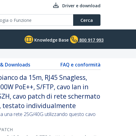
Driver e download
Cerca
Knowledge Base
800 917 993
s & Downloads
FAQ e conformità
ianco da 15m, RJ45 Snagless,
0W PoE++, S/FTP, cavo lan in
ZH, cavo patch di rete schermato
ne, testato individualmente
e a una rete 25G/40G utilizzando questo cavo
PATCH