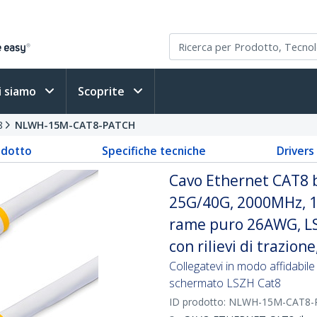
i siamo
Scoprite
8
NLWH-15M-CAT8-PATCH
odotto
Specifiche tecniche
Driver
Cavo Ethernet CAT8 b
25G/40G, 2000MHz, 10
rame puro 26AWG, LS
con rilievi di trazio
Collegatevi in modo affidabil
schermato LSZH Cat8
ID prodotto:
NLWH-15M-CAT8-