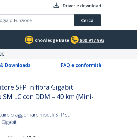
Driver e download
Cerca
Knowledge Base
800 917 993
0C
s & Downloads
FAQ e conformità
tore SFP in fibra Gigabit
o SM LC con DDM – 40 km (Mini-
tuire o aggiornare moduli SFP su
 Gigabit