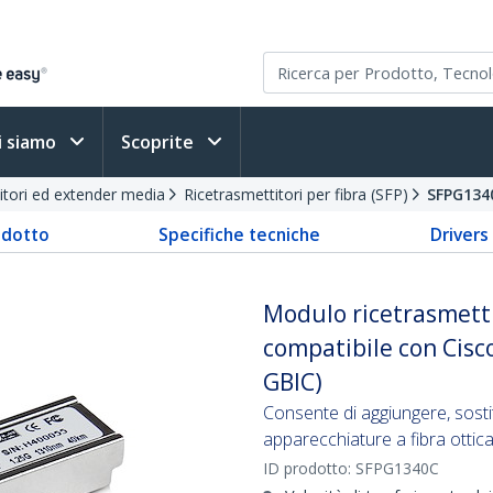
i siamo
Scoprite
itori ed extender media
Ricetrasmettitori per fibra (SFP)
SFPG134
odotto
Specifiche tecniche
Driver
Modulo ricetrasmetti
compatibile con Cisc
GBIC)
Consente di aggiungere, sosti
apparecchiature a fibra ottica
ID prodotto:
SFPG1340C