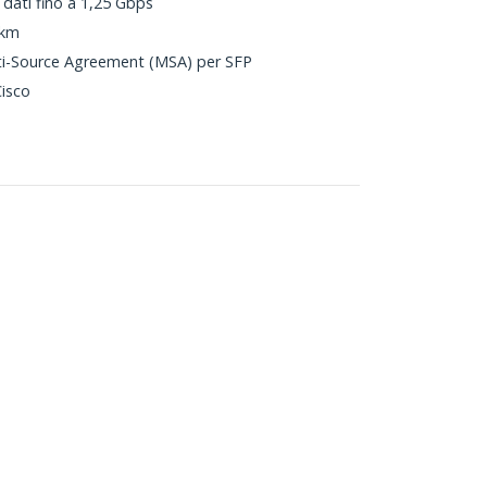
 dati fino a 1,25 Gbps
 km
ti-Source Agreement (MSA) per SFP
Cisco
o