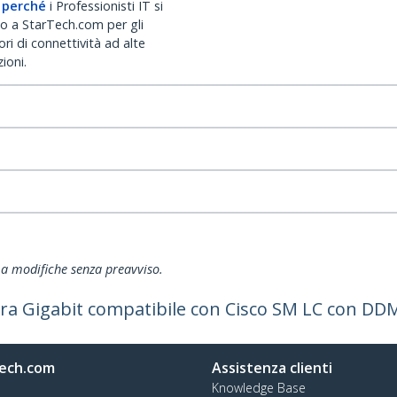
 perché
i Professionisti IT si
no a StarTech.com per gli
ri di connettività ad alte
ioni.
ti a modifiche senza preavviso.
bra Gigabit compatibile con Cisco SM LC con DD
ech.com
Assistenza clienti
Knowledge Base