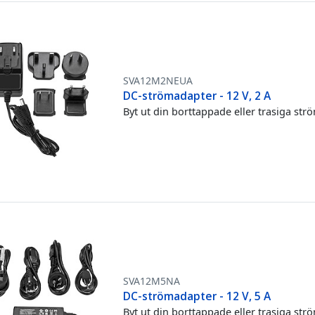
SVA12M2NEUA
DC-strömadapter - 12 V, 2 A
Byt ut din borttappade eller trasiga st
SVA12M5NA
DC-strömadapter - 12 V, 5 A
Byt ut din borttappade eller trasiga st