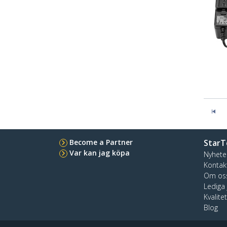
Become a Partner
StarT
Var kan jag köpa
Nyhete
Kontak
Om os
Lediga
Kvalite
Blog