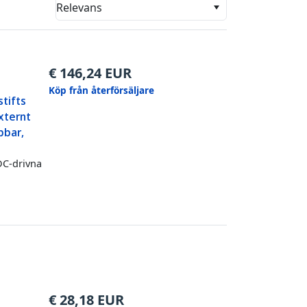
Relevans
€
146,24
EUR
Köp från återförsäljare
stifts
xternt
bbar,
DC-drivna
€
28,18
EUR