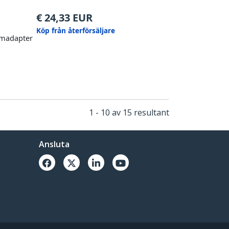
€
24,33
EUR
Köp från återförsäljare
römadapter
1 - 10 av 15 resultant
Ansluta