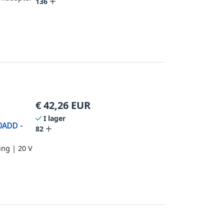
136
€
42,26
EUR
I lager
0ADD -
82
ing | 20 V