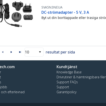
SVA5N3NEUA
DC-strömadapter - 5 V, 3 A
Byt ut din borttappade eller trasiga st
10
resultat per sida
ech.com
Kundtjänst
r
Knowledge Base
t
Drivrutiner & hämtningsbara filer
s
Support FAQs
 jobb
Support
t och efterlevnad
Garantipolicy