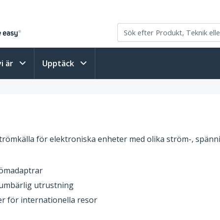
vi är
Upptäck
römkälla för elektroniska enheter med olika ström-, spänni
trömadaptrar
oumbärlig utrustning
r för internationella resor