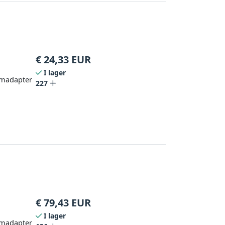
€
24,33
EUR
I lager
römadapter
227
€
79,43
EUR
I lager
römadapter