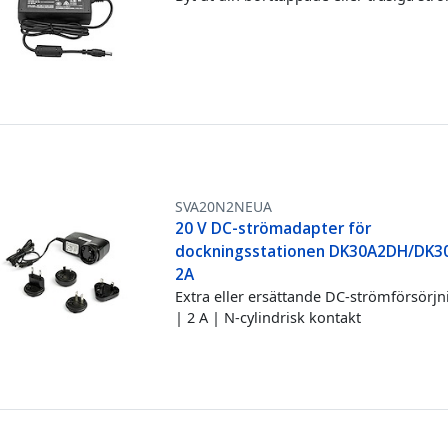
SVA20N2NEUA
20 V DC-strömadapter för
dockningsstationen DK30A2DH/DK3
2A
Extra eller ersättande DC-strömförsörjn
| 2 A | N-cylindrisk kontakt