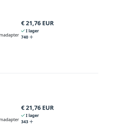
€
21,76
EUR
I lager
römadapter
740
€
21,76
EUR
I lager
römadapter
343