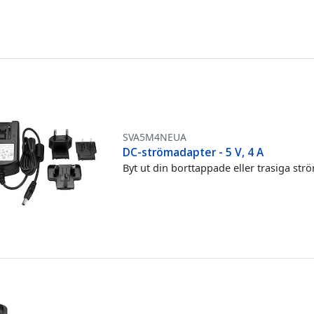
SVA5M4NEUA
DC-strömadapter - 5 V, 4 A
Byt ut din borttappade eller trasiga st