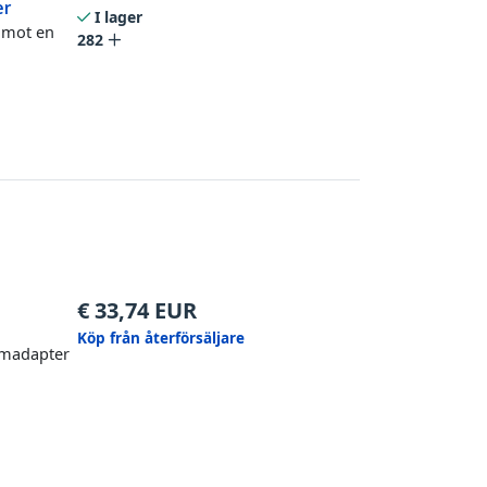
er
I lager
) mot en
282
€
33,74
EUR
Köp från återförsäljare
römadapter