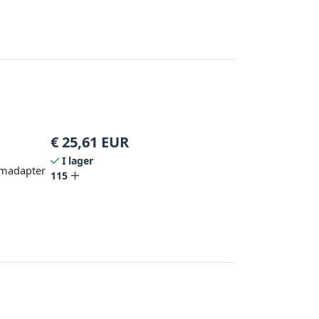
€
25,61
EUR
I lager
römadapter
115