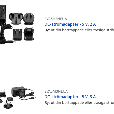
SVA5H2NEUA
DC-strömadapter - 5 V, 2 A
Byt ut din borttappade eller trasiga st
SVA5M3NEUA
DC-strömadapter - 5 V, 3 A
Byt ut din borttappade eller trasiga st