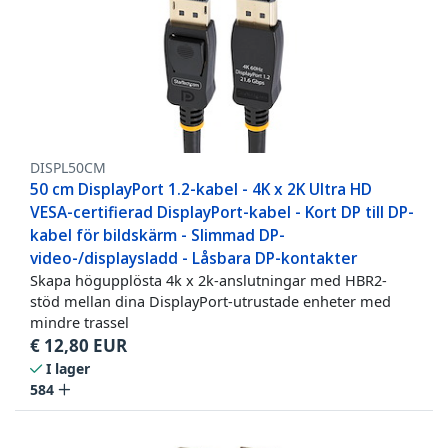
DISPL50CM
50 cm DisplayPort 1.2-kabel - 4K x 2K Ultra HD
VESA-certifierad DisplayPort-kabel - Kort DP till DP-
kabel för bildskärm - Slimmad DP-
video-/displaysladd - Låsbara DP-kontakter
Skapa högupplösta 4k x 2k-anslutningar med HBR2-
stöd mellan dina DisplayPort-utrustade enheter med
mindre trassel
€
12,80
EUR
I lager
584