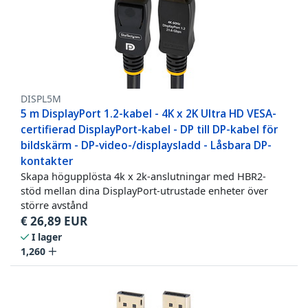
DISPL5M
5 m DisplayPort 1.2-kabel - 4K x 2K Ultra HD VESA-
certifierad DisplayPort-kabel - DP till DP-kabel för
bildskärm - DP-video-/displaysladd - Låsbara DP-
kontakter
Skapa högupplösta 4k x 2k-anslutningar med HBR2-
stöd mellan dina DisplayPort-utrustade enheter över
större avstånd
€
26,89
EUR
I lager
1,260