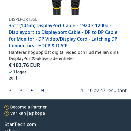
DISPLPORT35L
35ft (10.5m) DisplayPort Cable - 1920 x 1200p -
Displayport to Displayport Cable - DP to DP Cable
for Monitor - DP Video/Display Cord - Latching DP
Connectors - HDCP & DPCP
Hanterar högupplöst digital video och ljud mellan dina
DisplayPort®-aktiverade enheter
€
103,76
EUR
I lager
20
1 - 10 av 47 resultant
Become a Partner
Var kan jag köpa
StarTech.com
Nyheter