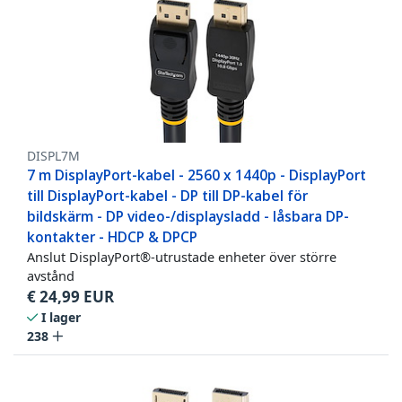
DISPL7M
7 m DisplayPort-kabel - 2560 x 1440p - DisplayPort
till DisplayPort-kabel - DP till DP-kabel för
bildskärm - DP video-/displaysladd - låsbara DP-
kontakter - HDCP & DPCP
Anslut DisplayPort®-utrustade enheter över större
avstånd
€
24,99
EUR
I lager
238