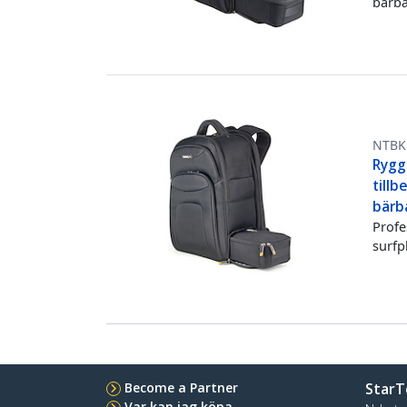
bärba
NTBK
Rygg
tillb
bärba
Profe
surfp
Become a Partner
StarT
Var kan jag köpa