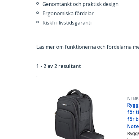
Genomtänkt och praktisk design
Ergonomiska fördelar
Riskfri livstidsgaranti
Läs mer om funktionerna och fördelarna me
1 - 2 av 2 resultant
NTBK
Rygg
för t
för b
Note
Ryggs