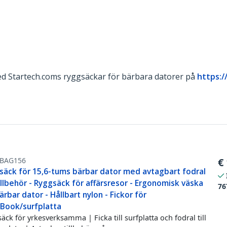
d Startech.coms ryggsäckar för bärbara datorer på
https:
BAG156
€
säck för 15,6-tums bärbar dator med avtagbart fodral
illbehör - Ryggsäck för affärsresor - Ergonomisk väska
76
ärbar dator - Hållbart nylon - Fickor för
Book/surfplatta
äck för yrkesverksamma | Ficka till surfplatta och fodral till