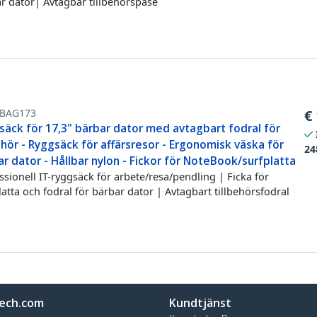
r dator| Avtagbar tillbehörspåse
BAG173
€
säck för 17,3" bärbar dator med avtagbart fodral för
ehör - Ryggsäck för affärsresor - Ergonomisk väska för
24
r dator - Hållbar nylon - Fickor för NoteBook/surfplatta
ssionell IT-ryggsäck för arbete/resa/pendling | Ficka för
latta och fodral för bärbar dator | Avtagbart tillbehörsfodral
ech.com
Kundtjänst