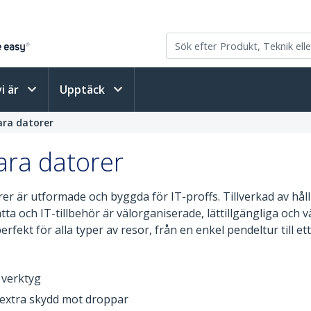
vi är
Upptäck
ara datorer
ara datorer
 är utformade och byggda för IT-proffs. Tillverkad av hållba
platta och IT-tillbehör är välorganiserade, lättillgängliga oc
ekt för alla typer av resor, från en enkel pendeltur till et
 verktyg
 extra skydd mot droppar