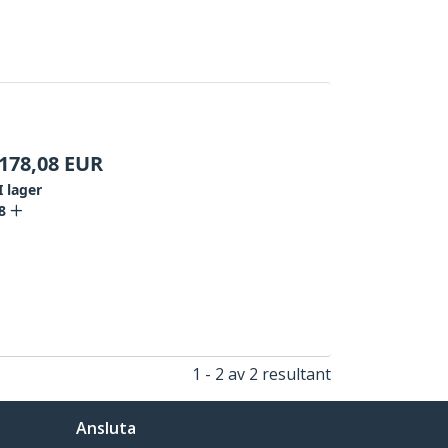
178,08
EUR
I lager
8
1 - 2 av 2 resultant
Ansluta