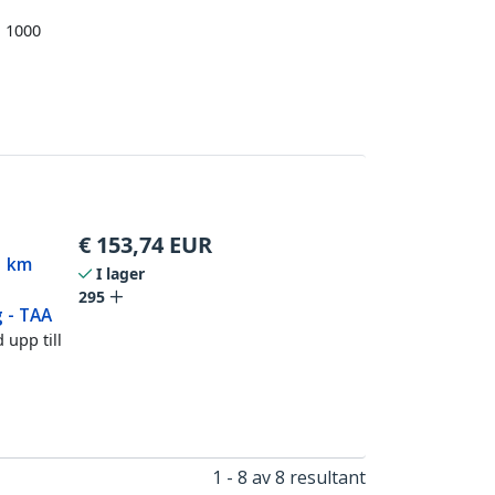
o 1000
€
153,74
EUR
1 km
I lager
295
g - TAA
 upp till
1 - 8 av 8 resultant