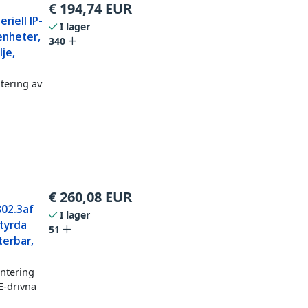
€
194,74
EUR
eriell IP-
I lager
enheter,
340
je,
tering av
€
260,08
EUR
802.3af
I lager
styrda
51
erbar,
antering
E-drivna