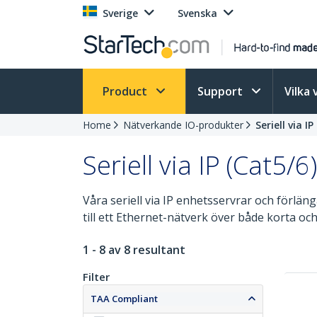
Sverige
Svenska
Product
Support
Vilka 
Home
Nätverkande IO-produkter
Seriell via I
Seriell via IP (Cat5/6
Våra seriell via IP enhetsservrar och förläng
till ett Ethernet-nätverk över både korta och
1 - 8 av 8 resultant
Filter
TAA Compliant