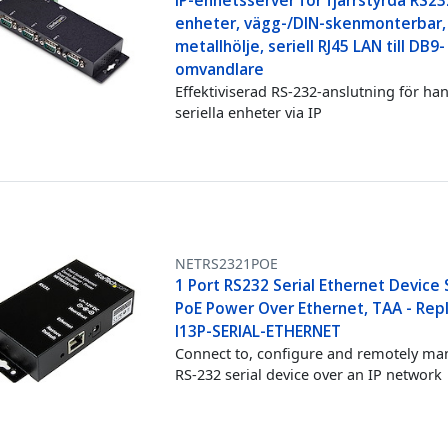
IP-enhetsserver för fjärrstyrda RS23
enheter, vägg-/DIN-skenmonterbar,
metallhölje, seriell RJ45 LAN till DB9-
omvandlare
Effektiviserad RS-232-anslutning för han
seriella enheter via IP
NETRS2321POE
1 Port RS232 Serial Ethernet Device 
PoE Power Over Ethernet, TAA - Rep
I13P-SERIAL-ETHERNET
Connect to, configure and remotely ma
RS-232 serial device over an IP network