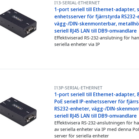
I13-SERIAL-ETHERNET
1-port seriell till Ethernet-adapter, s
enhetsserver för fjärrstyrda RS232-
vägg-/DIN-skenmonterbar, metallhöl
seriell RJ45 LAN till DB9-omvandlare
Effektiviserad RS-232-anslutning för han
seriella enheter via IP
I13P-SERIAL-ETHERNET
1-port seriell till Ethernet-adapter, 
PoE seriell IP-enhetsserver för fjärr
RS232-enheter, vägg-/DIN-skenmont
seriell RJ45 LAN till DB9-omvandlare
Effektivisera RS-232-anslutningen för h
av seriella enheter via IP med denna Po
server för seriella enheter