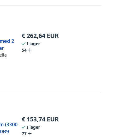
€
262,64
EUR
r med 2
I lager
ar
54
ella
€
153,74
EUR
km (3300
I lager
 DB9
77