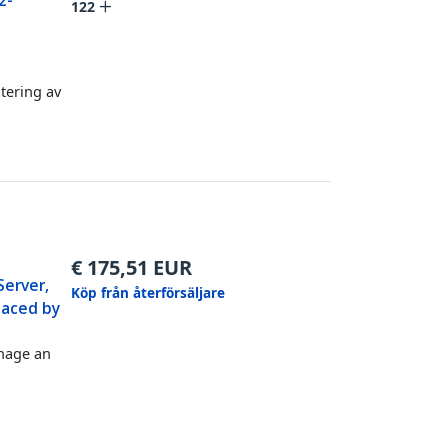
2-
122
tering av
€
175,51
EUR
Server,
Köp från återförsäljare
laced by
nage an