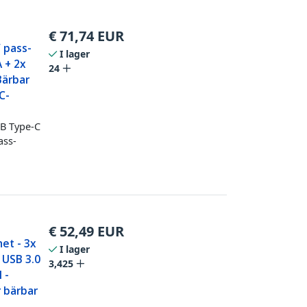
€
71,74
EUR
 pass-
I lager
 + 2x
24
Bärbar
C-
SB Type-C
ass-
€
52,49
EUR
et - 3x
I lager
 USB 3.0
3,425
 -
 bärbar