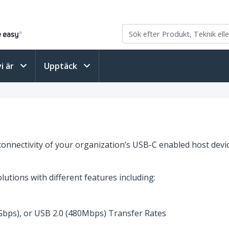
vi är
Upptäck
nectivity of your organization’s USB-C enabled host devi
lutions with different features including:
Gbps), or USB 2.0 (480Mbps) Transfer Rates