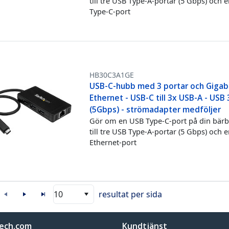
till tre USB Type-A-portar (5 Gbps) och 
Type-C-port
HB30C3A1GE
USB-C-hubb med 3 portar och Gigab
Ethernet - USB-C till 3x USB-A - USB 
(5Gbps) - strömadapter medföljer
Gör om en USB Type-C-port på din bärb
till tre USB Type-A-portar (5 Gbps) och 
Ethernet-port
10
resultat per sida
ech.com
Kundtjänst