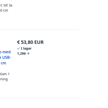
 till 3x
30 cm
€
53,80
EUR
I lager
bb med
1,296
ar USB-
0 cm
 Gen 1
jning