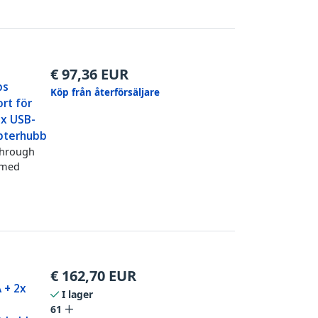
€
97,36
EUR
ps
Köp från återförsäljare
rt för
2x USB-
apterhubb
through
r med
€
162,70
EUR
 + 2x
I lager
61