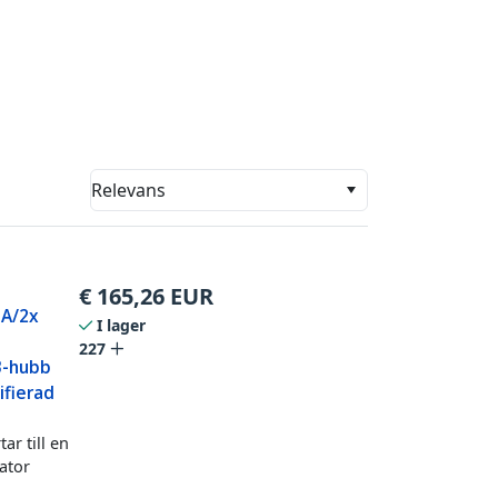
Relevans
€
165,26
EUR
-A/2x
I lager
227
B-hubb
ifierad
ar till en
ator