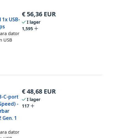
€
56,36
EUR
l 1x USB-
I lager
bps
1,595
ara dator
en USB
€
48,68
EUR
B-C-port
I lager
Speed) -
117
rbar
2 Gen. 1
ara dator