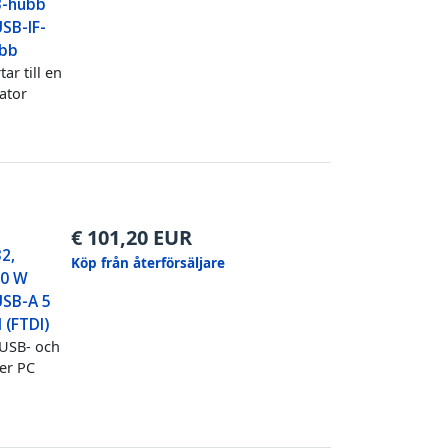
B-hubb
SB-IF-
ubb
ar till en
ator
€
101,20
EUR
2,
Köp från återförsäljare
00 W
USB-A 5
 (FTDI)
 USB- och
ler PC