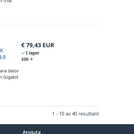
en USB
€
79,43
EUR
it
I lager
3.0
330
ara dator
en Gigabit
1 - 10 av 40 resultant
Ansluta