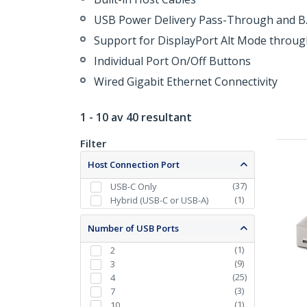
USB Power Delivery Pass-Through and B.
Support for DisplayPort Alt Mode throu
Individual Port On/Off Buttons
Wired Gigabit Ethernet Connectivity
1 - 10 av 40 resultant
Filter
Host Connection Port
(
37
)
USB-C Only
(
1
)
Hybrid (USB-C or USB-A)
Number of USB Ports
(
1
)
2
(
9
)
3
(
25
)
4
(
3
)
7
(
1
)
10