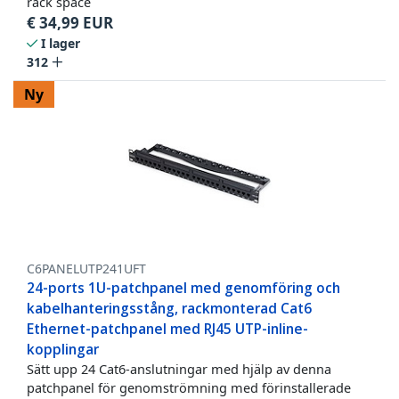
rack space
€
34,99
EUR
I lager
312
Ny
C6PANELUTP241UFT
24-ports 1U-patchpanel med genomföring och
kabelhanteringsstång, rackmonterad Cat6
Ethernet-patchpanel med RJ45 UTP-inline-
kopplingar
Sätt upp 24 Cat6-anslutningar med hjälp av denna
patchpanel för genomströmning med förinstallerade