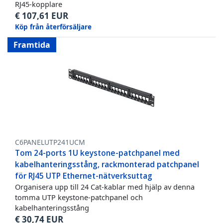
RJ45-kopplare
€
107,61
EUR
Köp från återförsäljare
Framtida
C6PANELUTP241UCM
Tom 24-ports 1U keystone-patchpanel med
kabelhanteringsstång, rackmonterad patchpanel
för RJ45 UTP Ethernet-nätverksuttag
Organisera upp till 24 Cat-kablar med hjälp av denna
tomma UTP keystone-patchpanel och
kabelhanteringsstång
€
30,74
EUR