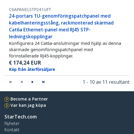
C6APANELSTP241UFT
24-portars 1U-genomföringspatchpanel med
kabelhanteringsstång, rackmonterad skärmad
Cat6a Ethernet-panel med RJ45 STP-
ledningskopplingar
Konfigurera 24 Cat6a-anslutningar med hjälp av denna
skärmade genomföringspatchpanel med
förinstallerade RJ45-kopplingar.
€
174,24
EUR
Köp från återförsäljare
1 - 10 av 11 resultant
Become a Partner
Var kan jag köpa
StarTech.com
Nyheter
Kontakt