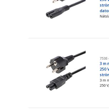
strö
dato
Nätsl
753E
3 m n
250 
strö
3 m n
250 V