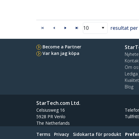
10
resultat per
Become a Partner
StarT
Var kan jag köpa
Nyhete
Kontak
Om os
Lediga
Kvalite
Blog
StarTech.com Ltd.
Celsiusweg 16
Telefo
5928 PR Venlo
Tullfrit
The Netherlands
Terms
Privacy
Sidokarta för produkt
Prefe