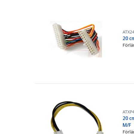
ATX2
20 c
Förlä
ATXP
20 c
M/F
Förlä