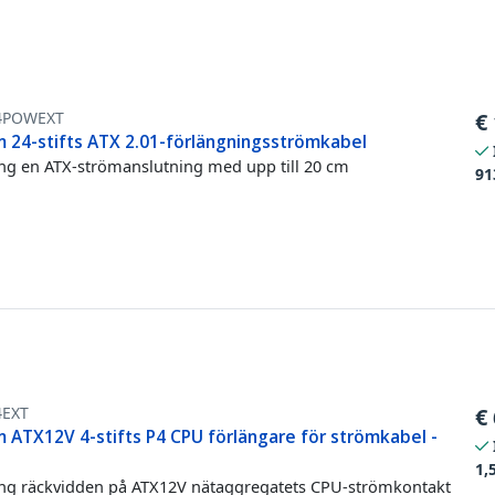
4POWEXT
€
m 24-stifts ATX 2.01-förlängningsströmkabel
ng en ATX-strömanslutning med upp till 20 cm
91
4EXT
€
m ATX12V 4-stifts P4 CPU förlängare för strömkabel -
1,
ng räckvidden på ATX12V nätaggregatets CPU-strömkontakt