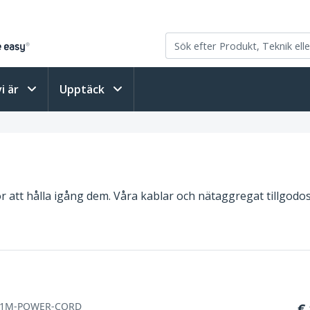
vi är
Upptäck
ör att hålla igång dem. Våra kablar och nätaggregat tillgod
-1M-POWER-CORD
€