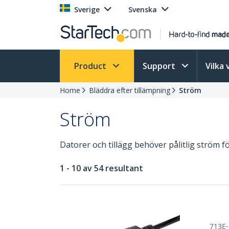
Sverige
Svenska
Product
Support
Vilka 
Home
Bläddra efter tillämpning
Ström
Ström
Datorer och tillägg behöver pålitlig ström f
1 - 10 av 54 resultant
713E