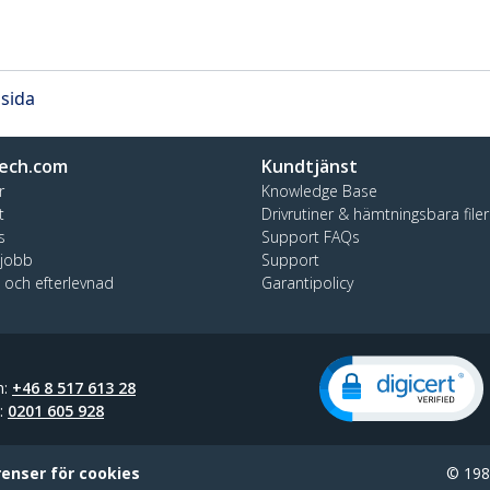
 sida
ech.com
Kundtjänst
r
Knowledge Base
t
Drivrutiner & hämtningsbara filer
s
Support FAQs
 jobb
Support
t och efterlevnad
Garantipolicy
n:
+46 8 517 613 28
t:
0201 605 928
renser för cookies
© 1985