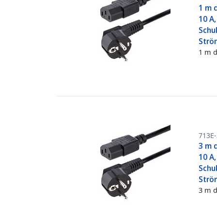
1 m d
10 A,
Schuk
Strö
1 m d
713E
3 m d
10 A,
Schuk
Strö
3 m d