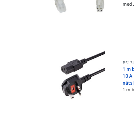
med 
BS13
1 m b
10 A 
nätsl
1 m b