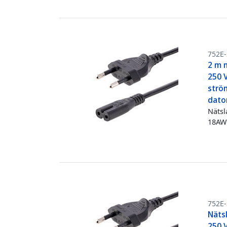
752E
2 m n
250 
strö
dato
Nätsl
18AW
752E
Nätsl
250 