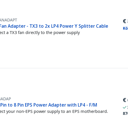
ANADAPT
€
Fan Adapter - TX3 to 2x LP4 Power Y Splitter Cable
Kö
ct a TX3 fan directly to the power supply
8ADAP
€
 Pin to 8 Pin EPS Power Adapter with LP4 - F/M
ct your non-EPS power supply to an EPS motherboard.
87