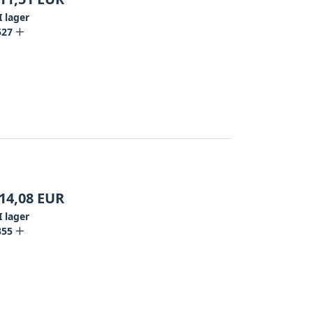
I lager
527
14,08
EUR
I lager
355