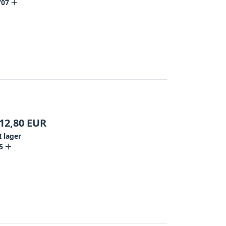
707
12,80
EUR
I lager
5