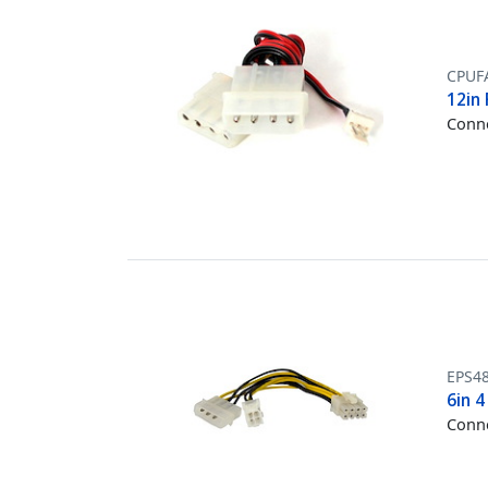
CPUF
12in 
Conne
EPS4
6in 4
Conne