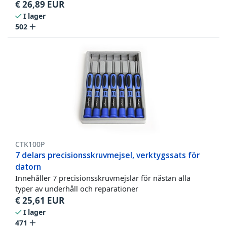
€
26,89
EUR
I lager
502
CTK100P
7 delars precisionsskruvmejsel, verktygssats för
datorn
Innehåller 7 precisionsskruvmejslar för nästan alla
typer av underhåll och reparationer
€
25,61
EUR
I lager
471