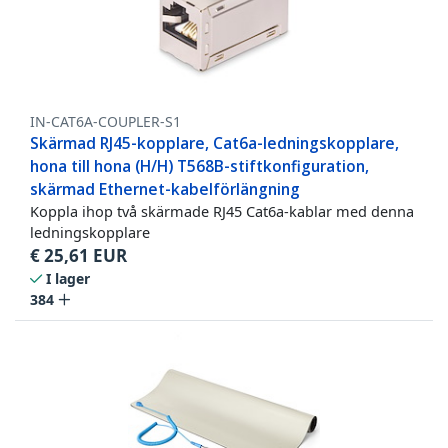
IN-CAT6A-COUPLER-S1
Skärmad RJ45-kopplare, Cat6a-ledningskopplare,
hona till hona (H/H) T568B-stiftkonfiguration,
skärmad Ethernet-kabelförlängning
Koppla ihop två skärmade RJ45 Cat6a-kablar med denna
ledningskopplare
€
25,61
EUR
I lager
384