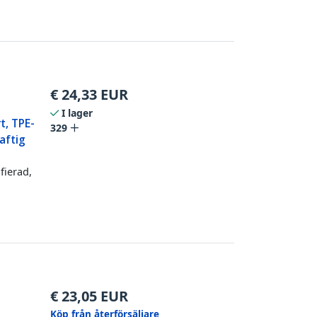
€
24,33
EUR
I lager
t, TPE-
329
aftig
fierad,
€
23,05
EUR
Köp från återförsäljare