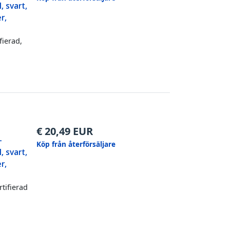
, svart,
r,
fierad,
€
20,49
EUR
-
Köp från återförsäljare
, svart,
r,
rtifierad