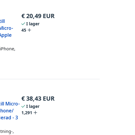
€
20,49
EUR
ill
I lager
 Micro-
45
 Apple
 iPhone,
€
38,43
EUR
ll Micro-
I lager
iPhone/
1,291
ierad - 3
tning-,