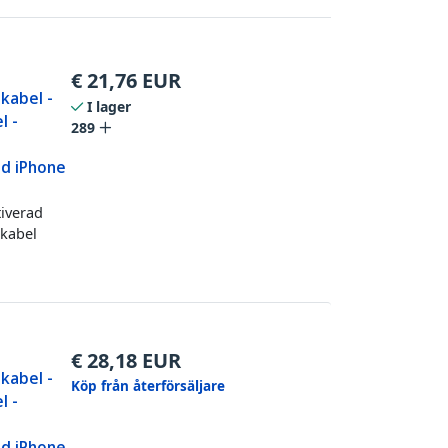
€
21,76
EUR
-kabel -
I lager
l -
289
ad iPhone
tiverad
 kabel
€
28,18
EUR
-kabel -
Köp från återförsäljare
l -
ad iPhone