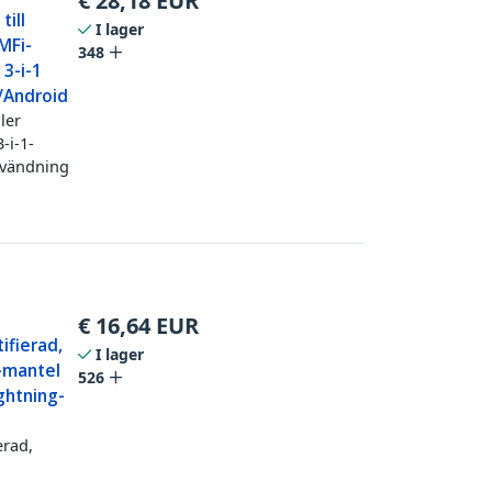
€
28,18
EUR
till
I lager
MFi-
348
 3-i-1
/Android
ler
-i-1-
nvändning
€
16,64
EUR
ifierad,
I lager
E-mantel
526
ightning-
erad,