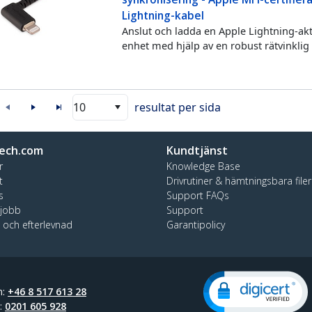
Lightning-kabel
Anslut och ladda en Apple Lightning-ak
enhet med hjälp av en robust rätvinklig
10
resultat per sida
ech.com
Kundtjänst
r
Knowledge Base
t
Drivrutiner & hämtningsbara filer
s
Support FAQs
 jobb
Support
t och efterlevnad
Garantipolicy
n:
+46 8 517 613 28
t:
0201 605 928