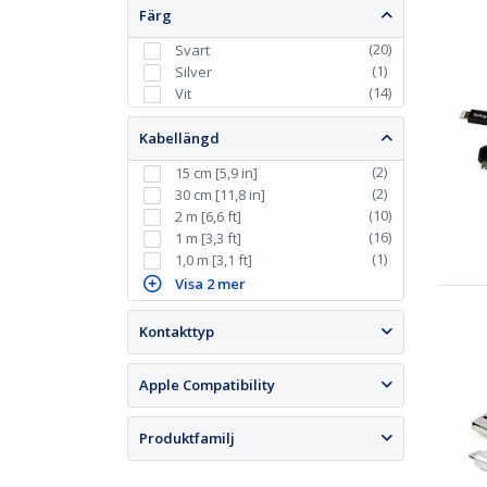
Färg
(
20
)
Svart
(
1
)
Silver
(
14
)
Vit
Kabellängd
(
2
)
15 cm [5,9 in]
(
2
)
30 cm [11,8 in]
(
10
)
2 m [6,6 ft]
(
16
)
1 m [3,3 ft]
(
1
)
1,0 m [3,1 ft]
Visa 2 mer
Kontakttyp
Apple Compatibility
Produktfamilj