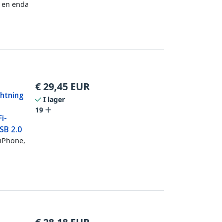
 en enda
€
29,45
EUR
ghtning
I lager
19
i-
USB 2.0
 iPhone,