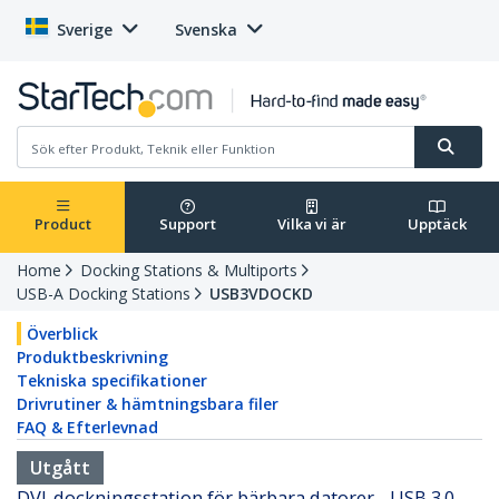
Sverige
Svenska
Product
Support
Vilka vi är
Upptäck
Home
Docking Stations & Multiports
USB-A Docking Stations
USB3VDOCKD
Överblick
Produktbeskrivning
Tekniska specifikationer
Drivrutiner & hämtningsbara filer
FAQ & Efterlevnad
Utgått
DVI-dockningsstation för bärbara datorer - USB 3.0