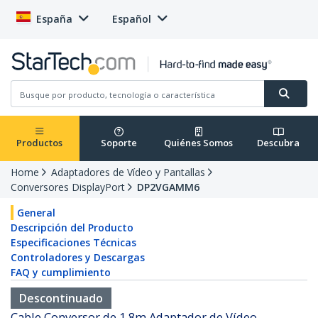
España
Español
Productos
Soporte
Quiénes Somos
Descubra
Home
Adaptadores de Vídeo y Pantallas
Conversores DisplayPort
DP2VGAMM6
General
Descripción del Producto
Especificaciones Técnicas
Controladores y Descargas
FAQ y cumplimiento
Descontinuado
Cable Conversor de 1,8m Adaptador de Vídeo