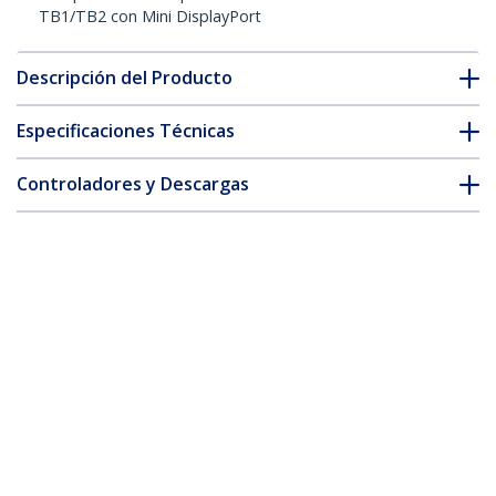
TB1/TB2 con Mini DisplayPort
Descripción del Producto
Especificaciones Técnicas
Controladores y Descargas
FAQ y cumplimiento
* La apariencia y las especificaciones del producto están sujetas
a cambios sin previo aviso.
Adaptador Mini DisplayPort a DVI -
Conversor Mini DP a DVI-D - Vídeo 1080p
- mDP o Thunderbolt 1/2 Mac/PC a
Monitor DVI - Adaptador Dongle mDP
1.2 a DVI Monoenlace - Blanco