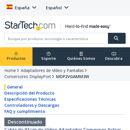
España
Español
Productos
Soporte
Quiénes Somos
Descubra
Home
Adaptadores de Vídeo y Pantallas
Conversores DisplayPort
MDP2VGAMM3W
General
Descripción del Producto
Especificaciones Técnicas
Controladores y Descargas
FAQ y cumplimiento
Descontinuado
Cable de 91cm de Vídeo Adaptador Conversor Activo