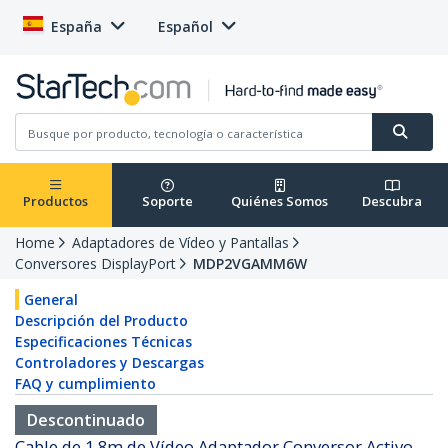
España
Español
Productos
Soporte
Quiénes Somos
Descubra
Home
Adaptadores de Vídeo y Pantallas
Conversores DisplayPort
MDP2VGAMM6W
General
Descripción del Producto
Especificaciones Técnicas
Controladores y Descargas
FAQ y cumplimiento
Descontinuado
Cable de 1,8m de Vídeo Adaptador Conversor Activo