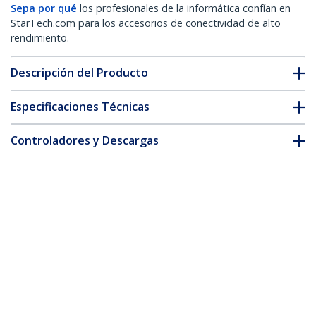
Sepa por qué
los profesionales de la informática confían en
StarTech.com para los accesorios de conectividad de alto
rendimiento.
Descripción del Producto
Especificaciones Técnicas
Controladores y Descargas
FAQ y cumplimiento
Accesorios
* La apariencia y las especificaciones del producto están sujetas
a cambios sin previo aviso.
También podría interesarle