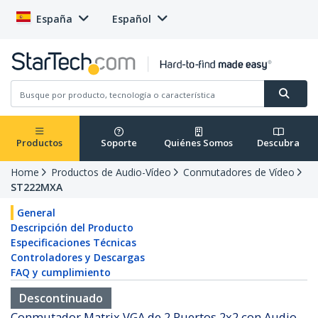
España
Español
Productos
Soporte
Quiénes Somos
Descubra
Home
Productos de Audio-Vídeo
Conmutadores de Vídeo
ST222MXA
General
Descripción del Producto
Especificaciones Técnicas
Controladores y Descargas
FAQ y cumplimiento
Descontinuado
Conmutador Matrix VGA de 2 Puertos 2x2 con Audio -