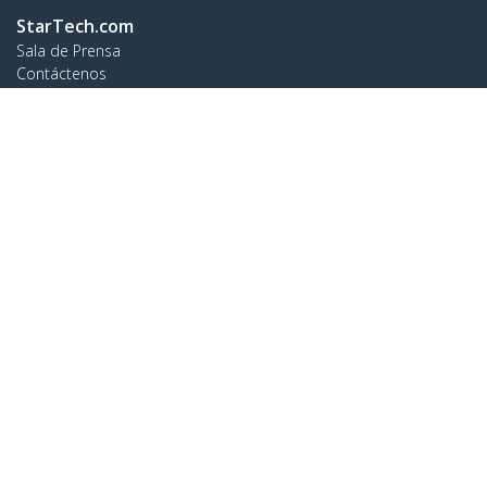
StarTech.com
Sala de Prensa
Contáctenos
Acerca de nosotros
Empleos
Calidad y Conformidad Regulatoria
Blog
Soporte a clientes
Base de Conocimiento
Controladores y Descargas
Support FAQs
Soporte
Política de Garantía
Conectar
StarTech.com Ltd.