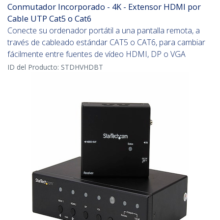
Conmutador Incorporado - 4K - Extensor HDMI por
Cable UTP Cat5 o Cat6
Conecte su ordenador portátil a una pantalla remota, a
través de cableado estándar CAT5 o CAT6, para cambiar
fácilmente entre fuentes de vídeo HDMI, DP o VGA
ID del Producto:
STDHVHDBT