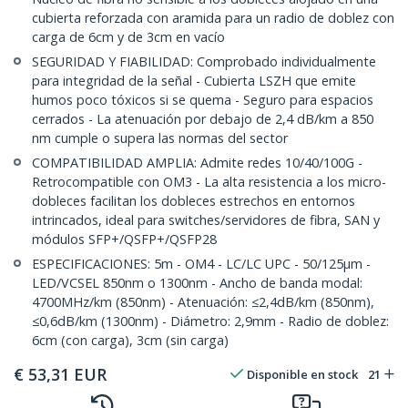
cubierta reforzada con aramida para un radio de doblez con
carga de 6cm y de 3cm en vacío
SEGURIDAD Y FIABILIDAD: Comprobado individualmente
para integridad de la señal - Cubierta LSZH que emite
humos poco tóxicos si se quema - Seguro para espacios
cerrados - La atenuación por debajo de 2,4 dB/km a 850
nm cumple o supera las normas del sector
COMPATIBILIDAD AMPLIA: Admite redes 10/40/100G -
Retrocompatible con OM3 - La alta resistencia a los micro-
dobleces facilitan los dobleces estrechos en entornos
intrincados, ideal para switches/servidores de fibra, SAN y
módulos SFP+/QSFP+/QSFP28
ESPECIFICACIONES: 5m - OM4 - LC/LC UPC - 50/125µm -
LED/VCSEL 850nm o 1300nm - Ancho de banda modal:
4700MHz/km (850nm) - Atenuación: ≤2,4dB/km (850nm),
≤0,6dB/km (1300nm) - Diámetro: 2,9mm - Radio de doblez:
6cm (con carga), 3cm (sin carga)
€
53,31
EUR
Disponible en stock
21