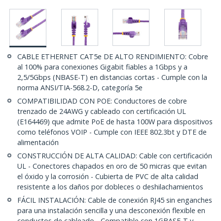
CABLE ETHERNET CAT5e DE ALTO RENDIMIENTO: Cobre
al 100% para conexiones Gigabit fiables a 1Gbps y a
2,5/5Gbps (NBASE-T) en distancias cortas - Cumple con la
norma ANSI/TIA-568.2-D, categoría 5e
COMPATIBILIDAD CON POE: Conductores de cobre
trenzado de 24AWG y cableado con certificación UL
(E164469) que admite PoE de hasta 100W para dispositivos
como teléfonos VOIP - Cumple con IEEE 802.3bt y DTE de
alimentación
CONSTRUCCIÓN DE ALTA CALIDAD: Cable con certificación
UL - Conectores chapados en oro de 50 micras que evitan
el óxido y la corrosión - Cubierta de PVC de alta calidad
resistente a los daños por dobleces o deshilachamientos
FÁCIL INSTALACIÓN: Cable de conexión RJ45 sin enganches
para una instalación sencilla y una desconexión flexible en
conductos de cableado - Compatible con 1GBASE-T y