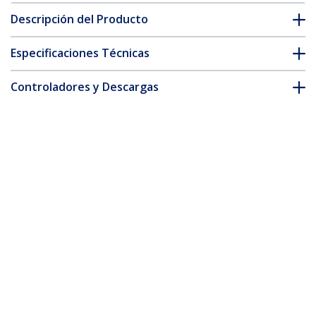
Descripción del Producto
Especificaciones Técnicas
Controladores y Descargas
FAQ y cumplimiento
* La apariencia y las especificaciones del producto están sujetas
a cambios sin previo aviso.
También podría interesarle