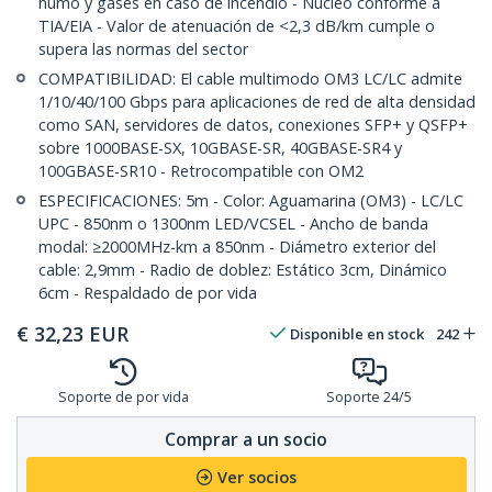
humo y gases en caso de incendio - Núcleo conforme a
TIA/EIA - Valor de atenuación de <2,3 dB/km cumple o
supera las normas del sector
COMPATIBILIDAD: El cable multimodo OM3 LC/LC admite
1/10/40/100 Gbps para aplicaciones de red de alta densidad
como SAN, servidores de datos, conexiones SFP+ y QSFP+
sobre 1000BASE-SX, 10GBASE-SR, 40GBASE-SR4 y
100GBASE-SR10 - Retrocompatible con OM2
ESPECIFICACIONES: 5m - Color: Aguamarina (OM3) - LC/LC
UPC - 850nm o 1300nm LED/VCSEL - Ancho de banda
modal: ≥2000MHz-km a 850nm - Diámetro exterior del
cable: 2,9mm - Radio de doblez: Estático 3cm, Dinámico
6cm - Respaldado de por vida
€
32,23
EUR
Disponible en stock
242
Soporte de por vida
Soporte 24/5
Comprar a un socio
Ver socios