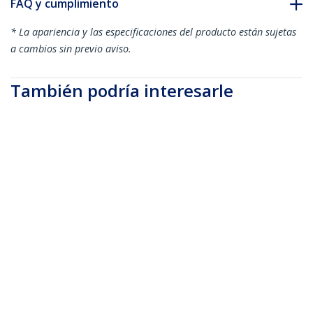
FAQ y cumplimiento
* La apariencia y las especificaciones del producto están sujetas
a cambios sin previo aviso.
También podría interesarle
A50FBLCLC2
A50FBLCLC10
Cable de 2m de Fibra
Cable de 10m de Fibra
Óptica Multimodo
Óptica Multimodo
OM3 LC a LC UPC - Full
OM3 LC a LC UPC - Full