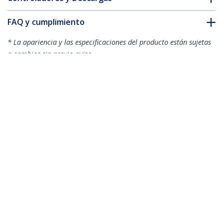
FAQ y cumplimiento
* La apariencia y las especificaciones del producto están sujetas
a cambios sin previo aviso.
Panel de Parcheo 1U Cat6 110 con 24
Puertos para Montaje en Rack
ID del Producto:
C6PANEL24
Hágase Socio
Dónde comprar
StarTech.com
Sala de Prensa
Contáctenos
Acerca de nosotros
Empleos
Calidad y Conformidad Regulatoria
Blog