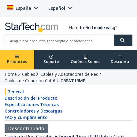
España
Español
Productos
Soporte
Quiénes Somos
Descubra
Home
Cables
Cables y Adaptadores de Red
Cables de Conexión Cat 6
C6PAT15MPL
General
Descripción del Producto
Especificaciones Técnicas
Controladores y Descargas
FAQ y cumplimiento
Descontinuado
Cable de Red Gigabit Ethernet 15m UTP Patch Cat6