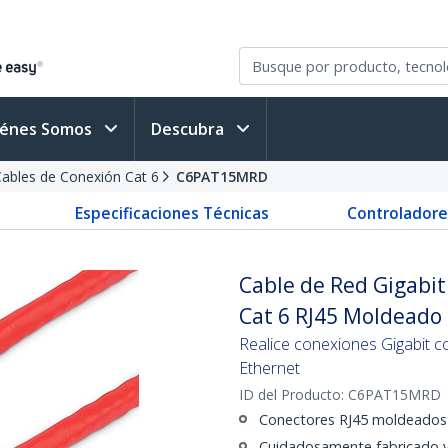
iénes Somos
Descubra
ables de Conexión Cat 6
C6PAT15MRD
Especificaciones Técnicas
Controladore
Cable de Red Gigabi
Cat 6 RJ45 Moldeado 
Realice conexiones Gigabit c
Ethernet
ID del Producto:
C6PAT15MRD
Conectores RJ45 moldeados
Cuidadosamente fabricado y