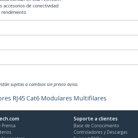
os accesorios de conectividad
o rendimiento.
están sujetas a cambios sin previo aviso.
res RJ45 Cat6 Modulares Multifilares
ech.com
Soporte a clientes
e Prensa
Base de Conocimiento
tenos
Controladores y Descargas