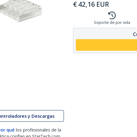
€
42,16
EUR
Soporte de por vida
C
ontroladores y Descargas
por qué
los profesionales de la
ática confían en StarTech.com