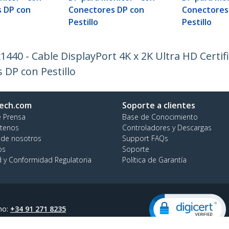
 DP con
Conectores DP con
Conectores
Pestillo
Pestillo
1440 - Cable DisplayPort 4K x 2K Ultra HD Certi
 DP con Pestillo
ech.com
Soporte a clientes
e Prensa
Base de Conocimiento
tenos
Controladores y Descargas
 de nosotros
Support FAQs
os
Soporte
d y Conformidad Regulatoria
Política de Garantía
no:
+34 91 271 8235
ratuita:
900 814 332