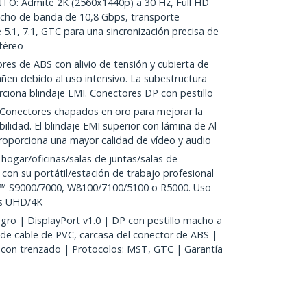
: Admite 2K (2560x1440p) a 30 Hz, Full HD
ncho de banda de 10,8 Gbps, transporte
5.1, 7.1, GTC para una sincronización precisa de
stéreo
es de ABS con alivio de tensión y cubierta de
añen debido al uso intensivo. La subestructura
rciona blindaje EMI. Conectores DP con pestillo
onectores chapados en oro para mejorar la
abilidad. El blindaje EMI superior con lámina de Al-
roporciona una mayor calidad de vídeo y audio
hogar/oficinas/salas de juntas/salas de
 con su portátil/estación de trabajo profesional
ro™ S9000/7000, W8100/7100/5100 o R5000. Uso
es UHD/4K
ro | DisplayPort v1.0 | DP con pestillo macho a
de cable de PVC, carcasa del conector de ABS |
r con trenzado | Protocolos: MST, GTC | Garantía