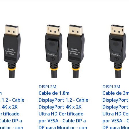
DISPL2M
DISPL3M
m
Cable de 1,8m
Cable de 3
 1.2 - Cable
DisplayPort 1.2 - Cable
DisplayPort 
 4K x 2K
DisplayPort 4K x 2K
DisplayPort
rtificado
Ultra HD Certificado
Ultra HD Ce
Cable DP a
por VESA - Cable DP a
por VESA - 
nitor - con
DP para Monitor - con
DP para Mon