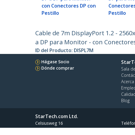
con Conectores DP con
Conectores
Pestillo
Pestillo
Cable de 7m DisplayPort 1.2 - 2560x
a DP para Monitor - con Conectores
ID del Producto:
DISPL7M
Hágase Socio
StarT
Dónde comprar
Sala d
Contác
Acerca
Emple
Calida
Blog
StarTech.com Ltd.
Celsiusweg 16
Teléfo
5928 PR Venlo
Línea G