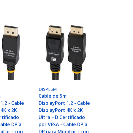
DISPL5M
m
Cable de 5m
1.2 - Cable
DisplayPort 1.2 - Cable
 4K x 2K
DisplayPort 4K x 2K
rtificado
Ultra HD Certificado
Cable DP a
por VESA - Cable DP a
itor - con
DP para Monitor - con