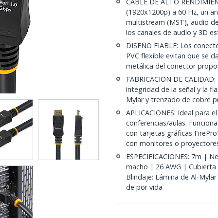
CABLE DE ALTO RENDIMIENTO
(1920x1200p) a 60 Hz, un a
multistream (MST), audio de 
los canales de audio y 3D e
DISEÑO FIABLE: Los conector
PVC flexible evitan que se d
metálica del conector propo
FABRICACION DE CALIDAD: C
integridad de la señal y la fi
Mylar y trenzado de cobre p
APLICACIONES: Ideal para el 
conferencias/aulas. Funciona
con tarjetas gráficas FireP
con monitores o proyector
ESPECIFICACIONES: 7m | Neg
macho | 26 AWG | Cubierta 
Blindaje: Lámina de Al-Myla
de por vida