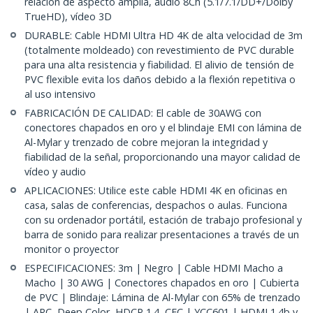
relación de aspecto amplia, audio 8Ch (5.1/7.1/DD+/Dolby
TrueHD), vídeo 3D
DURABLE: Cable HDMI Ultra HD 4K de alta velocidad de 3m
(totalmente moldeado) con revestimiento de PVC durable
para una alta resistencia y fiabilidad. El alivio de tensión de
PVC flexible evita los daños debido a la flexión repetitiva o
al uso intensivo
FABRICACIÓN DE CALIDAD: El cable de 30AWG con
conectores chapados en oro y el blindaje EMI con lámina de
Al-Mylar y trenzado de cobre mejoran la integridad y
fiabilidad de la señal, proporcionando una mayor calidad de
vídeo y audio
APLICACIONES: Utilice este cable HDMI 4K en oficinas en
casa, salas de conferencias, despachos o aulas. Funciona
con su ordenador portátil, estación de trabajo profesional y
barra de sonido para realizar presentaciones a través de un
monitor o proyector
ESPECIFICACIONES: 3m | Negro | Cable HDMI Macho a
Macho | 30 AWG | Conectores chapados en oro | Cubierta
de PVC | Blindaje: Lámina de Al-Mylar con 65% de trenzado
| ARC, Deep Color, HDCP 1.4, CEC | YCC601 | HDMI 1.4b y