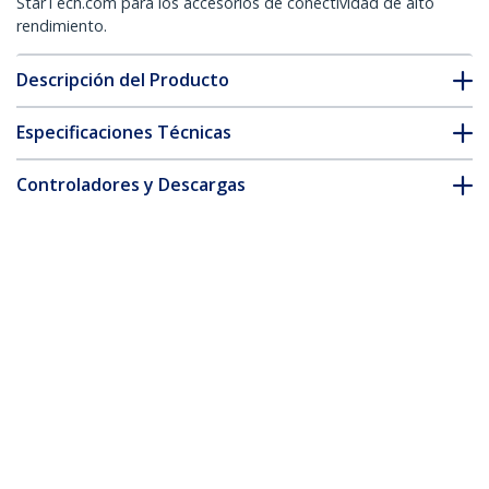
StarTech.com para los accesorios de conectividad de alto
rendimiento.
Descripción del Producto
Especificaciones Técnicas
Controladores y Descargas
FAQ y cumplimiento
* La apariencia y las especificaciones del producto están sujetas
a cambios sin previo aviso.
También podría interesarle