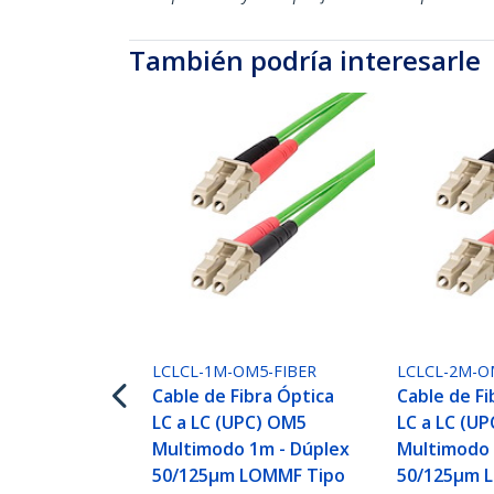
También podría interesarle
LCLCL-1M-OM5-FIBER
LCLCL-2M-O
Cable de Fibra Óptica
Cable de Fi
LC a LC (UPC) OM5
LC a LC (U
Multimodo 1m - Dúplex
Multimodo 
50/125µm LOMMF Tipo
50/125µm 