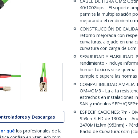
CABLE DE FIBRA OM5: Optimi
40/100Gbps - El soporte am
permite la multiplexación p
mejorando el rendimiento má
CONSTRUCCIÓN DE CALIDAD:
retorno mejorada con respect
curvaturas. alojado en una c
curvatura con carga de 6cm 
SEGURIDAD Y FIABILIDAD: Pr
rendimiento - Incluye infor
humos tóxicos si se quema -
cumple o supera las normas 
COMPATIBILIDAD AMPLIA: Pa
OM4/OM3 - La alta resistenci
estrechos en instalaciones in
SAN y módulos SFP+/QSFP
ESPECIFICACIONES: 7m - OM5
ontroladores y Descargas
953nm/LED de 1300nm - An
2470MHz.km (953nm) - Pérdid
por qué
los profesionales de la
Radio de Curvatura: 6cm (con
ática confían en StarTech.com