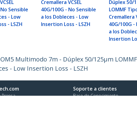
 VCSEL
Cremallera VCSEL
Dúplex 50/
 No Sensible
40G/100G - No Sensible
LOMMF Tip
ces - Low
a los Dobleces - Low
Cremallera 
oss - LSZH
Insertion Loss - LSZH
40G/100G - 
a los Doble
Insertion L
PC) OM5 Multimodo 7m - Dúplex 50/125µm LOMMF
ces - Low Insertion Loss - LSZH
ech.com
Soporte a clientes
e Prensa
Base de Conocimiento
tenos
Controladores y Descargas
 de nosotros
Support FAQs
os
Soporte
d y Conformidad Regulatoria
Política de Garantía