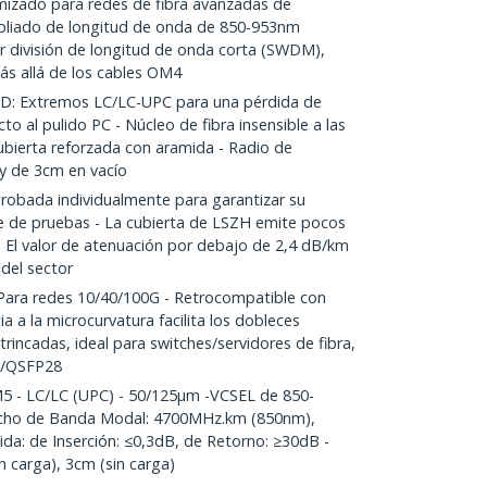
zado para redes de fibra avanzadas de
pliado de longitud de onda de 850-953nm
or división de longitud de onda corta (SWDM),
s allá de los cables OM4
 Extremos LC/LC-UPC para una pérdida de
o al pulido PC - Núcleo de fibra insensible a las
ubierta reforzada con aramida - Radio de
y de 3cm en vacío
obada individualmente para garantizar su
me de pruebas - La cubierta de LSZH emite pocos
 El valor de atenuación por debajo de 2,4 dB/km
del sector
ra redes 10/40/100G - Retrocompatible con
a a la microcurvatura facilita los dobleces
trincadas, ideal para switches/servidores de fibra,
+/QSFP28
 - LC/LC (UPC) - 50/125µm -VCSEL de 850-
cho de Banda Modal: 4700MHz.km (850nm),
a: de Inserción: ≤0,3dB, de Retorno: ≥30dB -
 carga), 3cm (sin carga)