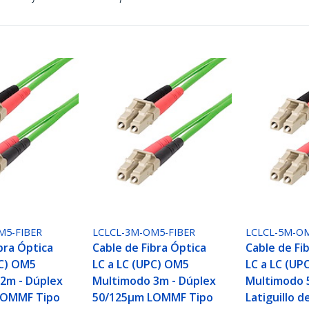
M5-FIBER
LCLCL-3M-OM5-FIBER
LCLCL-5M-OM
bra Óptica
Cable de Fibra Óptica
Cable de Fi
PC) OM5
LC a LC (UPC) OM5
LC a LC (UP
2m - Dúplex
Multimodo 3m - Dúplex
Multimodo 
LOMMF Tipo
50/125µm LOMMF Tipo
Latiguillo d