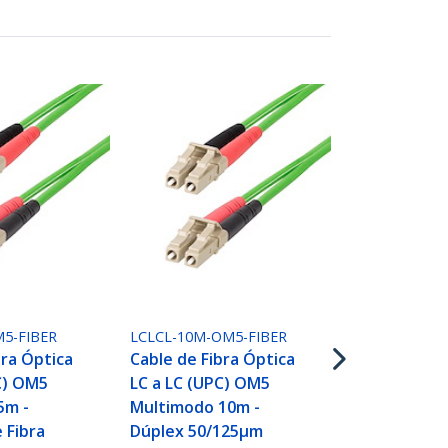
LCLCL-15M-O
Cable de Fib
LC a LC (UP
5-FIBER
LCLCL-10M-OM5-FIBER
Multimodo 1
bra Óptica
Cable de Fibra Óptica
Dúplex 50/
C) OM5
LC a LC (UPC) OM5
LOMMF Tip
5m -
Multimodo 10m -
Cremallera 
e Fibra
Dúplex 50/125µm