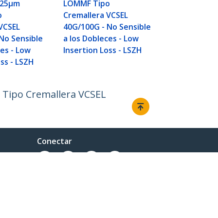
40G/100G - 
125µm
LOMMF Tipo
a los Doblec
o
Cremallera VCSEL
Insertion Lo
VCSEL
40G/100G - No Sensible
No Sensible
a los Dobleces - Low
ces - Low
Insertion Loss - LSZH
oss - LSZH
 Tipo Cremallera VCSEL
Conectar