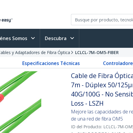
iénes Somos
Descubra
ables y Adaptadores de Fibra Óptica
LCLCL-7M-OM5-FIBER
Especificaciones Técnicas
Controladore
Cable de Fibra Ópti
7m - Dúplex 50/125
40G/100G - No Sensib
Loss - LSZH
Mejore las capacidades de r
de una red de fibra OM5
ID del Producto:
LCLCL-7M-OM5