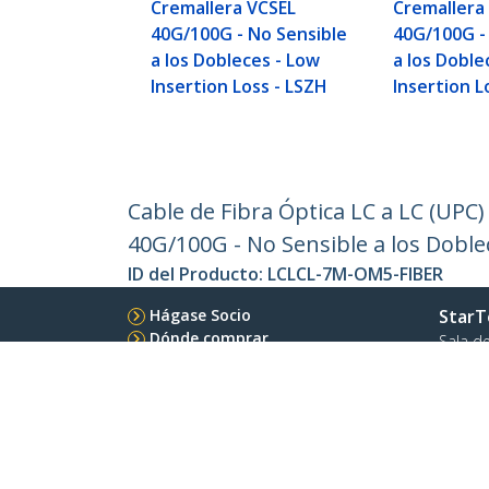
Cremallera VCSEL
Cremallera
40G/100G - No Sensible
40G/100G -
a los Dobleces - Low
a los Doble
Insertion Loss - LSZH
Insertion L
Cable de Fibra Óptica LC a LC (U
40G/100G - No Sensible a los Doble
ID del Producto:
LCLCL-7M-OM5-FIBER
Hágase Socio
StarT
Dónde comprar
Sala d
Contác
Acerca
Emple
Calida
Blog