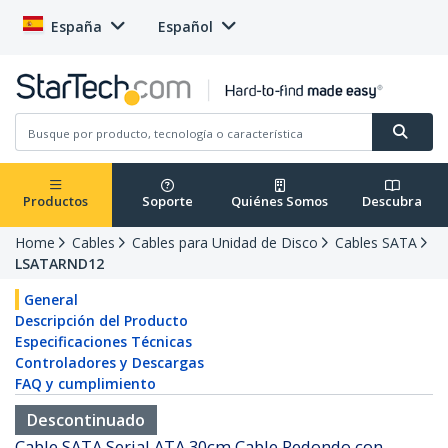
España
Español
Productos
Soporte
Quiénes Somos
Descubra
Home
Cables
Cables para Unidad de Disco
Cables SATA
LSATARND12
General
Descripción del Producto
Especificaciones Técnicas
Controladores y Descargas
FAQ y cumplimiento
Descontinuado
Cable SATA Serial ATA 30cm Cable Redondo con