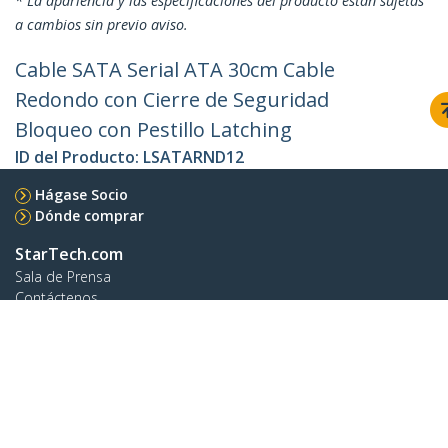
* La apariencia y las especificaciones del producto están sujetas
a cambios sin previo aviso.
Cable SATA Serial ATA 30cm Cable
Redondo con Cierre de Seguridad
Bloqueo con Pestillo Latching
ID del Producto:
LSATARND12
Hágase Socio
Dónde comprar
StarTech.com
Sala de Prensa
Contáctenos
Acerca de nosotros
Empleos
Calidad y Conformidad Regulatoria
Blog
Soporte a clientes
Base de Conocimiento