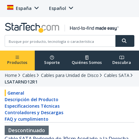
España
Español
Productos
Soporte
Quiénes Somos
Descubra
Home
Cables
Cables para Unidad de Disco
Cables SATA
LSATARND12R1
General
Descripción del Producto
Especificaciones Técnicas
Controladores y Descargas
FAQ y cumplimiento
Descontinuado
Cable SATA Redondo de 30cm Acodado a la Derecha