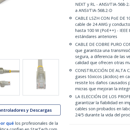
NEXT y RL - ANSI/TIA-568-2.D
a ANSI/TIA-568.2-D
CABLE LSZH CON PoE DE 100
cable de 24 AWG y conducto
hasta 100 W (PoE++) - IEEE 
estándares anteriores
CABLE DE COBRE PURO CON 
que garantiza una transmisi
segura, a diferencia de las 
calidad que ofrecen otras m
CONSTRUCCIÓN DE ALTA CAL
gases tóxicos (ácidos) en c
resiste los daños causados p
micras que mejoran la integr
LA ELECCIÓN DE LOS PROFE
garantizar la fiabilidad en i
cables son probados en labor
ontroladores y Descargas
24/5 durante la vida del pro
por qué
los profesionales de la
ática confían en StarTech.com