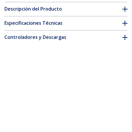
Descripción del Producto
Especificaciones Técnicas
Controladores y Descargas
FAQ y cumplimiento
* La apariencia y las especificaciones del producto están sujetas
a cambios sin previo aviso.
Cable de Red Ethernet CAT6 Delgado sin
Enganches Morado de 15m - Cable RJ45
Snagless Slim 28AWG - Alambre de
Cobre Puro - PoE 100W - con Alivios de
Tensión - LSZH - Probado con Fluke
ID del Producto:
N6PAT15MPLS