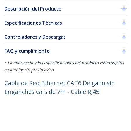
Descripción del Producto
Especificaciones Técnicas
Controladores y Descargas
FAQ y cumplimiento
* La apariencia y las especificaciones del producto están sujetas
a cambios sin previo aviso.
Cable de Red Ethernet CAT6 Delgado sin
Enganches Gris de 7m - Cable RJ45
Snagless Slim 28AWG - Alambre de
Cobre Puro - PoE 100W - con Alivios de
Tensión - LSZH - Probado con Fluke
ID del Producto:
N6PAT7MGRS