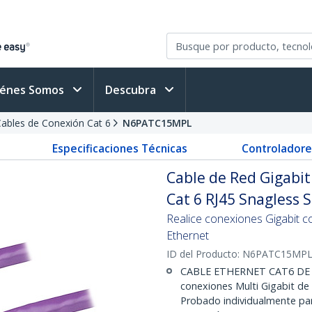
iénes Somos
Descubra
ables de Conexión Cat 6
N6PATC15MPL
Especificaciones Técnicas
Controladore
Cable de Red Gigabi
Cat 6 RJ45 Snagless 
Realice conexiones Gigabit c
Ethernet
ID del Producto:
N6PATC15MP
CABLE ETHERNET CAT6 DE 
conexiones Multi Gigabit de 
Probado individualmente par