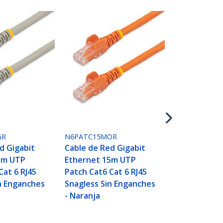
N6PATC15MR
Cable de Re
Ethernet 1
Patch Cat6 C
Snagless Si
- Rojo
GR
N6PATC15MOR
d Gigabit
Cable de Red Gigabit
5m UTP
Ethernet 15m UTP
Cat 6 RJ45
Patch Cat6 Cat 6 RJ45
n Enganches
Snagless Sin Enganches
- Naranja