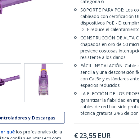
categoría 6
SOPORTE PARA POE: Los con
cableado con certificación 
dispositivos PoE - El cumpli
DTE reduce el calentamiento
CONSTRUCCIÓN DE ALTA CALI
chapados en oro de 50 micras
previene costosas interrupci
resistente a los daños
FÁCIL INSTALACIÓN: Cable d
sencilla y una desconexión 
con Cat5e y estándares ante
espacios reducidos
LA ELECCIÓN DE LOS PROFE
garantizar la fiabilidad en i
cables de red han sido prob
técnica gratuita 24/5 de por
ontroladores y Descargas
por qué
los profesionales de la
€
23,55
EUR
ática confían en StarTech.com