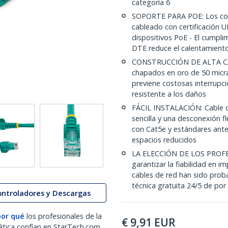
categoría 6
SOPORTE PARA POE: Los con
cableado con certificación 
dispositivos PoE - El cumpli
DTE reduce el calentamiento
CONSTRUCCIÓN DE ALTA CALI
chapados en oro de 50 micras
previene costosas interrupci
resistente a los daños
FÁCIL INSTALACIÓN: Cable d
sencilla y una desconexión 
con Cat5e y estándares ante
espacios reducidos
LA ELECCIÓN DE LOS PROFE
garantizar la fiabilidad en i
cables de red han sido prob
técnica gratuita 24/5 de por
ontroladores y Descargas
por qué
los profesionales de la
€
9,91
EUR
ática confían en StarTech.com