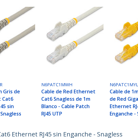
R
N6PATC1MWH
N6PATC1MY
m Gris de
Cable de Red Ethernet
Cable de 1m
t Cat6
Cat6 Snagless de 1m
de Red Giga
45 sin
Blanco - Cable Patch
Ethernet RJ
 Snagless
RJ45 UTP
Enganche - 
at6 Ethernet RJ45 sin Enganche - Snagless