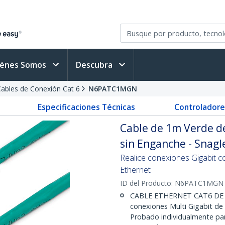
iénes Somos
Descubra
ables de Conexión Cat 6
N6PATC1MGN
Especificaciones Técnicas
Controladore
Cable de 1m Verde de
sin Enganche - Snagl
Realice conexiones Gigabit c
Ethernet
ID del Producto:
N6PATC1MGN
CABLE ETHERNET CAT6 DE 
conexiones Multi Gigabit de 
Probado individualmente par