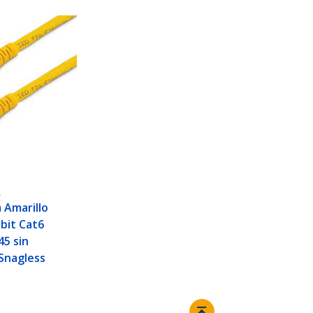
L
 Amarillo
bit Cat6
45 sin
Snagless